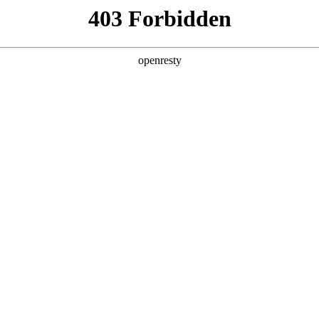
产品
解决方案
新闻动态
关于我们
国联合z6mg·人生就是博等核心单
倡议》